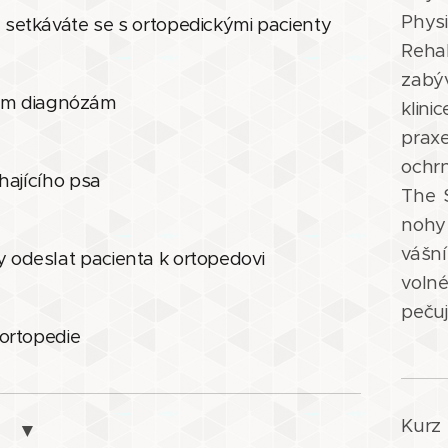
Phys
a setkáváte se s ortopedickými pacienty
Rehab
zabýv
kým diagnózám
klin
pra
ochrn
lhajícího psa
The 
nohy
vášn
dy odeslat pacienta k ortopedovi
voln
pečuj
 ortopedie
Kurz
▼