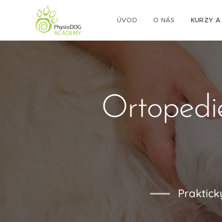
ÚVOD
O NÁS
KURZY A
Ortopedie
Praktick