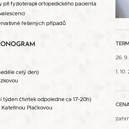
 při fyzioterapii ortopedického pacienta
nvalescenci
ervativně řešených případů
TERM
MONOGRAM
26. 9
1. 10
neděle celý den)
ázkovou
cí týden čtvrtek odpoledne ca 17-20h)
C
. Kateřinou Plačkovou
zahrn