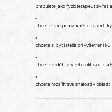
pracujete jako fyzioterapeut zvířat 
chcete lépe porozumět ortopedic
chcete si být jistější při vyšetření ku
chcete vědět, kdy rehabilitovat a k
chcete rozšířit své znalosti v oblasti