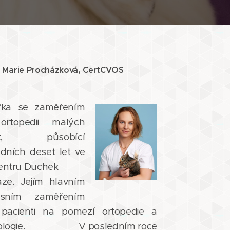
 Marie Procházková, CertCVOS
řka se zaměřením
rtopedii malých
řat, působící
dních deset let ve
entru Duchek
aze. Jejím hlavním
esním zaměřením
 pacienti na pomezí ortopedie a
rologie. V posledním roce