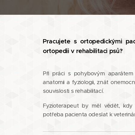
Pracujete s ortopedickými p
ortopedii v rehabilitaci psů?
Při práci s pohybovým aparátem 
anatomii a fyziologii, znát onemo
souvislosti s rehabilitací.
Fyzioterapeut by měl vědět, kdy 
potřeba pacienta odeslat k veterinár