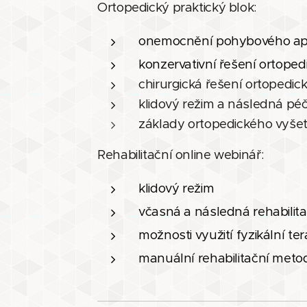
Ortopedický praktický blok:
onemocnění pohybového apar
konzervativní řešení ortope
chirurgická řešení ortopedi
klidový režim a následná pé
základy ortopedického vyše
Rehabilitační online webinář:
klidový režim
včasná a následná rehabilita
možnosti využití fyzikální ter
manuální rehabilitační metod