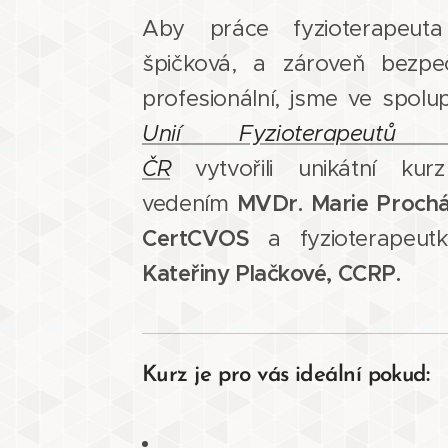
Aby práce fyzioterapeuta
špičková, a zároveň bezp
profesionální, jsme ve spolup
Unií Fyzioterapeutů z
ČR
vytvořili unikátní kur
MVDr. Marie Proch
vedením
CertCVOS
a fyzioterapeu
Kateřiny Plačkové, CCRP.
:
Kurz je pro vás ideální
pokud