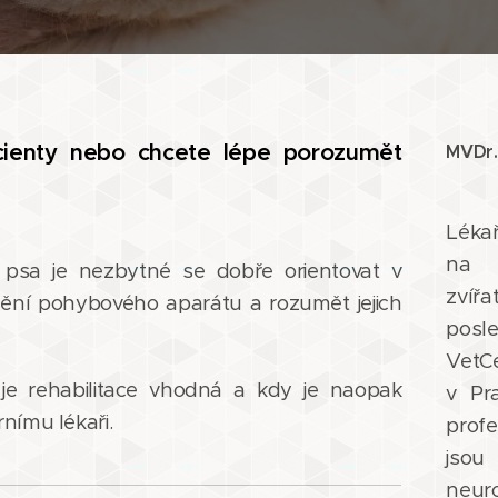
acienty nebo chcete lépe porozumět
MVDr.
Léka
na o
psa je nezbytné se dobře orientovat v
zví
cnění pohybového aparátu a rozumět jejich
posle
VetC
je rehabilitace vhodná a kdy je naopak
v Pr
nímu lékaři.
prof
jsou
neu