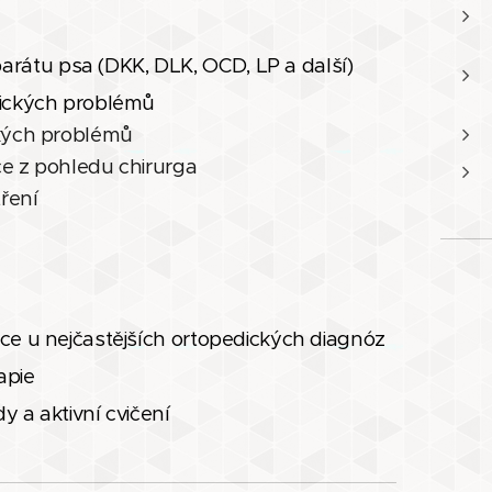
átu psa (DKK, DLK, OCD, LP a další)
dických problémů
ckých problémů
če z pohledu chirurga
tření
ce u nejčastějších ortopedických diagnóz
apie
y a aktivní cvičení