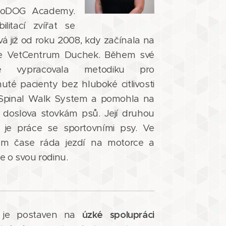
ioDOG Academy.
ilitací zvířat se
á již od roku 2008, kdy začínala na
ice VetCentrum Duchek. Během své
xe vypracovala metodiku pro
uté pacienty bez hluboké citlivosti
Spinal Walk System a pomohla na
 doslova stovkám psů. Její druhou
í je práce se sportovními psy. Ve
ém čase ráda jezdí na motorce a
e o svou rodinu.
 je postaven na
úzké spolupráci