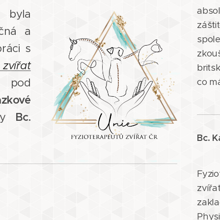
abso
 byla
zášti
ečná a
spol
ráci s
zkou
vířat
brit
z pod
co má
ázkové
Bc.
tky
Bc. K
Fyzio
zvíř
zakla
Ph