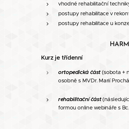
vhodné rehabilitační techniky
postupy rehabilitace v reko
postupy rehabilitace u konz
HAR
Kurz je třídenní
ortopedická část
(sobota + 
osobně s MVDr. Marií Proch
rehabilitační část
(následují
formou online webináře s Bc