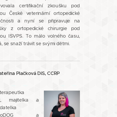
lvovala certifikační zkoušku pod
tou České veterinární ortopedické
ečnosti a nyní se připravuje na
šky z ortopedické chirurgie pod
skou ISVPS. To málo volného času,
, se snaží trávit se svými dětmi.
ateřina Plačková DiS, CCRP
terapeutka
at, majitelka a
datelka
ysioDOG a