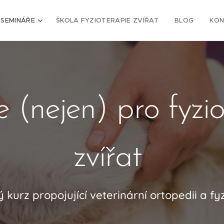
 SEMINÁŘE
ŠKOLA FYZIOTERAPIE ZVÍŘAT
BLOG
KON
 (nejen) pro fyzi
zvířat
ý kurz propojující veterinární ortopedii a fyz