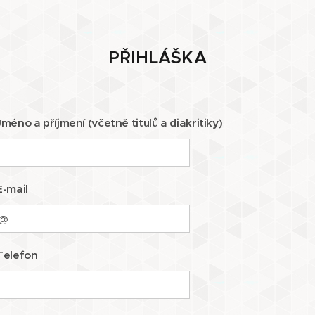
PŘIHLÁŠKA
Jméno a příjmení (včetně titulů a diakritiky)
E-mail
Telefon