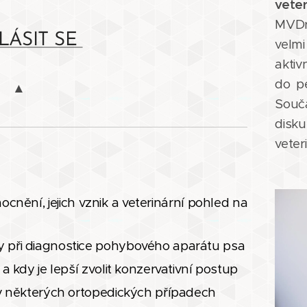
veter
MVDr
LÁSIT SE
velmi
aktiv
do pé
▲
Souč
disk
veter
cnění, jejich vznik a veterinární pohled na
y při diagnostice pohybového aparátu psa
 a kdy je lepší zvolit konzervativní postup
i v některých ortopedických případech