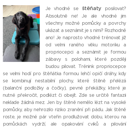
štěňaty
Je vhodné se
posilovat?
Absolutně ne! Je ale vhodné jim
všechny možné pomůcky a povrchy
ukázat a seznámit je s nimi? Rozhodně
ano! Je naprosto vhodné trénovat již
od velmi raného věku motoriku a
propriocepci a seznámit je formou
zábavy s polohami, které později
budou pilovat. Trénink propriocepce
se velmi hodí pro štěňátka formou lehčí opičí dráhy, kdy
se kombinují nestabilní plochy, které štěně přelézá
(balanční podložky a čočky), pevné překážky, které je
nutné překročit, podlézt či obejít. Zde se určitě fantazii
neklade žádná mez. Jen by štěně nemělo lézt na vysoké
pomůcky, aby nehrozilo riziko zranění při pádu. Jak štěně
roste, je možné pár vteřin prodlužovat dobu, kterou na
pomůckách vydrží, ale opakování cviků a pilování