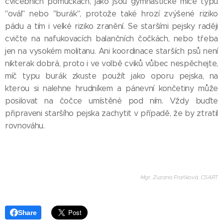
cvičebních pomůckách, jako jsou gymnastické míče typu
"ovál" nebo "burák", protože také hrozí zvýšené riziko
pádu a tím i velké riziko zranění. Se staršími pejsky raději
cvičte na nafukovacích balančních čočkách, nebo třeba
jen na vysokém molitanu. Ani koordinace starších psů není
nikterak dobrá, proto i ve volbě cviků vůbec nespěchejte,
míč typu burák zkuste použít jako oporu pejska, na
kterou si nalehne hrudníkem a pánevní končetiny může
posilovat na čočce umístěné pod ním. Vždy buďte
připraveni staršího pejska zachytit v případě, že by ztratil
rovnováhu.
Mgr. Zuzana Fraňková, CSART
Share