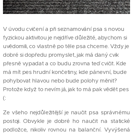
V úvodu cvičení a při seznamování psa s novou
fyzickou aktivitou je nejdříve důležité, abychom si
uvědomili, co vlastně po těle psa chceme. Vždy je
dobré si dopředu promyslet, jak má daný cvik
přesně vypadat a co budu zrovna teď cvičit. Kde
má mít pes hrudní končetiny, kde pánevní, bude
pohybovat hlavou nebo bude polohy měnit?
Protože když to nevím já, jak to má pak vědět pes
(:
Ze všeho nejdůležitější je naučit psa správnému
postoji. Obvykle je dobré ho naučit na statické
podložce, nikoliv rovnou na balanční. Vyvýšená