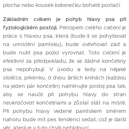
plocha nebo kousek koberečku bohatě postačí.
Základním cvikem je pohyb hlavy psa při
fyziologickém postoji.
Principem celého cvičení je
práce s hlavou psa, která (bude-li se pohybovat
na umístění pamlsku), bude ovlivňovat záď a
bude nutit psa pozici vyrovnat. Toto cvičení je
efektivní za předpokladu, že se žádné končetiny
psa nepohybují. V úvodu si tedy na nějaké
stoličce, prkénku, či dvou širších knihách (každou
na jeden pár končetin) natrénujte postoj psa tak,
aby se naučil při pohybu hlavy do stran
neukračovat
končetinami a zůstal stát na místě.
Při pohybu hlavy vedené pamlskem směrem
nahoru bude mít pes tendenci sedat, což je další
věc, která je v tuto chvíli nežádoucí.