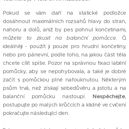
Pokud se vám daří na statické podložce
dosáhnout maximálních rozsahů hlavy do stran,
nahoru a dolů, aniž by pes pohnul končetinami,
můžete to zkusit na balanční pomůcce.
Či
ideálněji - použít ji pouze pro hrudní končetiny,
nebo pro pánevní, podle toho, na jakou část těla
chcete cílit spíše. Pozor na správnou fixaci labilní
pomůcky, aby se nepohybovala, a také je dobré
začít s pomůckou plně nafouknutou. Některým
psům trvá, než získají sebedůvěru a jistotu a na
balanční pomůcku nastoupí.
Nespěchejte
,
postupujte po malých krůčcích a klidně ve cvičení
pokračujte následující den.