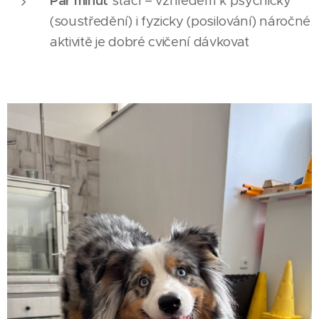
Pár minut
stačí – vzhledem k psychicky
(soustředění) i fyzicky (posilování) náročné
aktivitě je dobré cvičení dávkovat