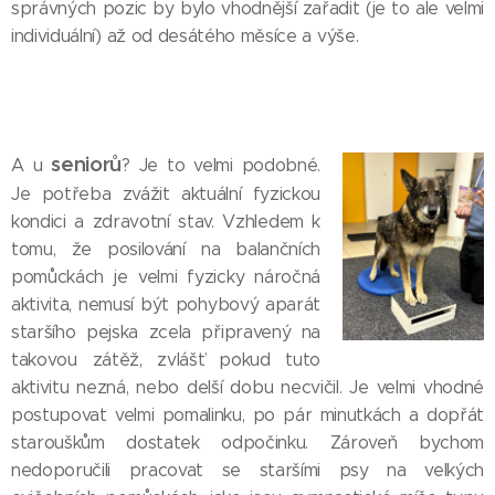
správných pozic by bylo vhodnější zařadit (je to ale velmi
individuální) až od desátého měsíce a výše.
seniorů
A u
? Je to velmi podobné.
Je potřeba zvážit aktuální fyzickou
kondici a zdravotní stav. Vzhledem k
tomu, že posilování na balančních
pomůckách je velmi fyzicky náročná
aktivita, nemusí být pohybový aparát
staršího pejska zcela připravený na
takovou zátěž, zvlášť pokud tuto
aktivitu nezná, nebo delší dobu necvičil. Je velmi vhodné
postupovat velmi pomalinku, po pár minutkách a dopřát
starouškům dostatek odpočinku. Zároveň bychom
nedoporučili pracovat se staršími psy na velkých