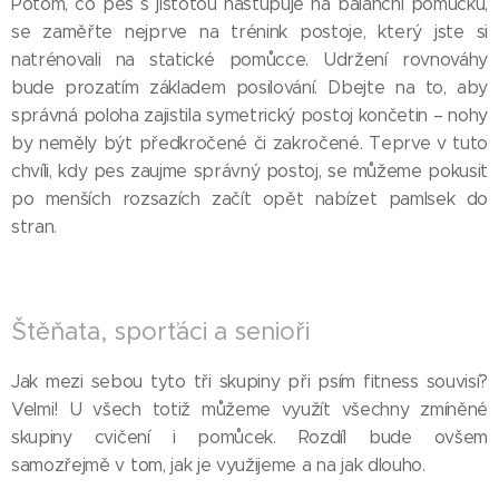
Potom, co pes s jistotou nastupuje na balanční pomůcku,
se zaměřte nejprve na trénink postoje, který jste si
natrénovali na statické pomůcce. Udržení rovnováhy
bude prozatím základem posilování. Dbejte na to, aby
správná poloha zajistila symetrický postoj končetin – nohy
by neměly být předkročené či zakročené. Teprve v tuto
chvíli, kdy pes zaujme správný postoj, se můžeme pokusit
po menších rozsazích začít opět nabízet pamlsek do
stran.
Štěňata, sporťáci a senioři
Jak mezi sebou tyto tři skupiny při psím fitness souvisí?
Velmi! U všech totiž můžeme využít všechny zmíněné
skupiny cvičení i pomůcek. Rozdíl bude ovšem
samozřejmě v tom, jak je využijeme a na jak dlouho.