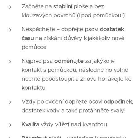
Začněte na
stabilní
ploše a bez
klouzavých povrchů (i pod pomůckou!)
Nespěchejte – dopřejte psovi
dostatek
času
na získání důvěry k jakékoliv nové
pomůcce
Nejprve psa
odměňujte
za jakýkoliv
kontakt s pomůckou, následně ho volně
nechte poodstoupit a znovu ho lákejte ke
kontaktu
Vždy po cvičení dopřejte psovi
odpočinek
,
dostatek vody a také protáhněte svaly!
Kvalita
vždy vítězí nad kvantitou